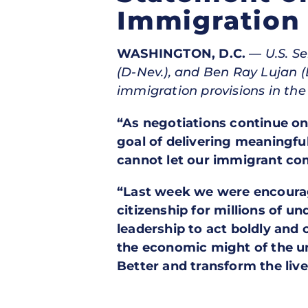
Immigration 
WASHINGTON, D.C.
—
U.S. S
(D-Nev.), and Ben Ray Lujan (
immigration provisions in the
“As negotiations continue o
goal of delivering meaningfu
cannot let our immigrant com
“Last week we were encourag
citizenship for millions of
leadership to act boldly and 
the economic might of the u
Better and transform the live