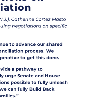
iation
.J.), Catherine Cortez Masto
uing negotiations on specific
inue to advance our shared
nciliation process. We
erative to get this done.
vide a pathway to
gly urge Senate and House
ions possible to fully unleash
e can fully Build Back
milies.”