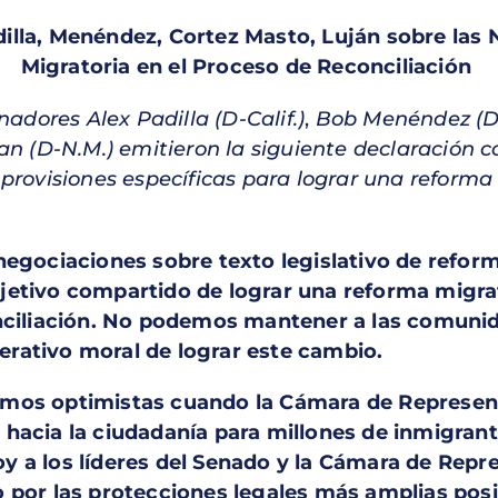
illa, Menéndez, Cortez Masto, Luján sobre las
Migratoria en el Proceso de Reconciliación
enadores
Alex Padilla (D-Calif.)
,
Bob Menéndez (D-
an (D-N.M.) emitieron la siguiente declaración c
provisiones específicas para lograr una reforma
negociaciones sobre texto legislativo de refo
etivo compartido de lograr una reforma migrat
onciliación. No podemos mantener a las comuni
rativo moral de lograr este cambio.
mos optimistas cuando la Cámara de Represent
 hacia la ciudadanía para millones de inmigra
 a los líderes del Senado y la Cámara de Repr
 por las protecciones legales más amplias posi