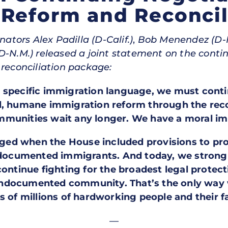
Reform and Reconcil
enators
Alex Padilla (D-Calif.)
,
Bob Menendez (D-N
D-N.M.) released a joint statement on the contin
 reconciliation package:
n specific immigration language, we must cont
l, humane immigration reform through the reco
munities wait any longer. We have a moral imp
ed when the House included provisions to pro
 undocumented immigrants. And today, we stron
continue fighting for the broadest legal protect
ndocumented community. That’s the only way w
s of millions of hardworking people and their fa
—