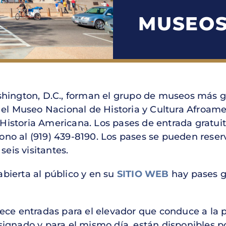
MUSEO
ington, D.C., forman el grupo de museos más g
l Museo Nacional de Historia y Cultura Afroamer
Historia Americana. Los pases de entrada gratui
fono al (919) 439-8190. Los pases se pueden reser
eis visitantes.
abierta al público y en su
SITIO WEB
hay pases gr
e entradas para el elevador que conduce a la p
asignado y para el mismo día, están disponibles p